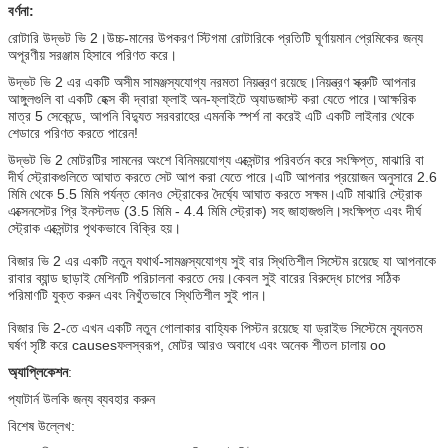
বর্ণনা:
রোটারি উদ্ভট ভি 2।উচ্চ-মানের উপকরণ স্টিগমা রোটারিকে প্রতিটি ঘূর্ণায়মান প্রেমিকের জন্য
অপূরণীয় সরঞ্জাম হিসাবে পরিণত করে।
উদ্ভট ভি 2 এর একটি অসীম সামঞ্জস্যযোগ্য নরমতা নিয়ন্ত্রণ রয়েছে।নিয়ন্ত্রণ স্ক্রুটি আপনার
আঙ্গুলগুলি বা একটি হেক্স কী দ্বারা ফ্লাই অন-ফ্লাইটে অ্যাডজাস্ট করা যেতে পারে।আক্ষরিক
মাত্র 5 সেকেন্ডে, আপনি বিদ্যুত সরবরাহের এমনকি স্পর্শ না করেই এটি একটি লাইনার থেকে
শেডারে পরিণত করতে পারেন!
উদ্ভট ভি 2 মোটরটির সামনের অংশে বিনিময়যোগ্য এক্সেন্টার পরিবর্তন করে সংক্ষিপ্ত, মাঝারি বা
দীর্ঘ স্ট্রোকগুলিতে আঘাত করতে সেট আপ করা যেতে পারে।এটি আপনার প্রয়োজন অনুসারে 2.6
মিমি থেকে 5.5 মিমি পর্যন্ত কোনও স্ট্রোকের দৈর্ঘ্যে আঘাত করতে সক্ষম।এটি মাঝারি স্ট্রোক
এক্সেনসেটর প্রি ইনস্টলড (3.5 মিমি - 4.4 মিমি স্ট্রোক) সহ জাহাজগুলি।সংক্ষিপ্ত এবং দীর্ঘ
স্ট্রোক এক্সেন্টার পৃথকভাবে বিক্রি হয়।
বিজার ভি 2 এর একটি নতুন যথার্থ-সামঞ্জস্যযোগ্য সুই বার স্থিতিশীল সিস্টেম রয়েছে যা আপনাকে
রাবার ব্যান্ড ছাড়াই মেশিনটি পরিচালনা করতে দেয়।কেবল সুই বারের বিরুদ্ধে চাপের সঠিক
পরিমাণটি যুক্ত করুন এবং নিখুঁতভাবে স্থিতিশীল সুই পান।
বিজার ভি 2-তে এখন একটি নতুন গোলাকার বাহ্যিক পিস্টন রয়েছে যা ড্রাইভ সিস্টেমে ন্যূনতম
ঘর্ষণ সৃষ্টি করে causesফলস্বরূপ, মোটর আরও অবাধে এবং অনেক শীতল চালায় oo
অ্যাপ্লিকেশন
:
প্যাটার্ন উলকি জন্য ব্যবহার করুন
বিশেষ উল্লেখ: