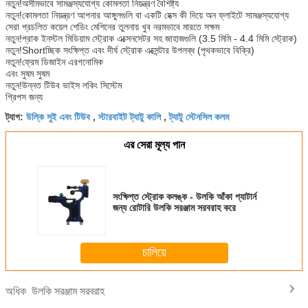
নতুন!অসীমভাবে সামঞ্জস্যযোগ্য কোমলতা নিয়ন্ত্রণ বৈশিষ্ট্য
নতুন!কোমলতা নিয়ন্ত্রণ আপনার আঙ্গুলগুলি বা একটি হেক্স কী দিয়ে অন ফ্লাইটে সামঞ্জস্যযোগ্য
সেরা প্রচলিত কয়েল শেডিং মেশিনের তুলনায় খুব নরমভাবে মারতে সক্ষম
নতুন!প্রাক ইনস্টল মিডিয়াম স্ট্রোক এক্সেনসেটর সহ জাহাজগুলি (3.5 মিমি - 4.4 মিমি স্ট্রোক)
নতুন!Shortচ্ছিক সংক্ষিপ্ত এবং দীর্ঘ স্ট্রোক এক্সেন্টার উপলব্ধ (পৃথকভাবে বিক্রি)
নতুন!ফ্রেম ডিজাইন এরগনোমিক
এবং সুষম সুষম
নতুন!উন্নত টিউব ভাইস লকিং সিস্টেম
গ্রিপস জন্য
উল্কি সুই এবং টিউব
স্টারবাইট ট্যাটু কালি
ট্যাটু স্টেনসিল কলম
ট্যাগ:
,
,
এর সেরা মূল্য পান
সংক্ষিপ্ত স্ট্রোক কলঙ্ক - উলকি আঁকা প্যাটার্ন
জন্য রোটারি উলকি সরঞ্জাম সরবরাহ করে
চালিয়ে
উলকি সরঞ্জাম সরবরাহ
অধিক