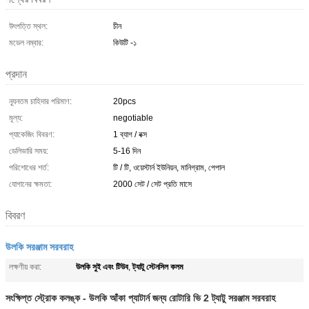
উৎপত্তি স্থল:
চীন
মডেল নম্বার:
কিউটি -১
প্রদান
ন্যূনতম চাহিদার পরিমাণ:
20pcs
মূল্য:
negotiable
প্যাকেজিং বিবরণ:
1 ব্যাগ / বক্স
ডেলিভারি সময়:
5-16 দিন
পরিশোধের শর্ত:
টি / টি, ওয়েস্টার্ন ইউনিয়ন, মানিগ্রাম, পেপাল
যোগানের ক্ষমতা:
2000 সেট / সেট প্রতি মাসে
বিবরণ
উলকি সরঞ্জাম সরবরাহ
উলকি সুই এবং টিউব
ট্যাটু স্টেনসিল কলম
লক্ষণীয় করা:
,
সংক্ষিপ্ত স্ট্রোক কলঙ্ক - উলকি আঁকা প্যাটার্ন জন্য রোটারি ভি 2 ট্যাটু সরঞ্জাম সরবরাহ