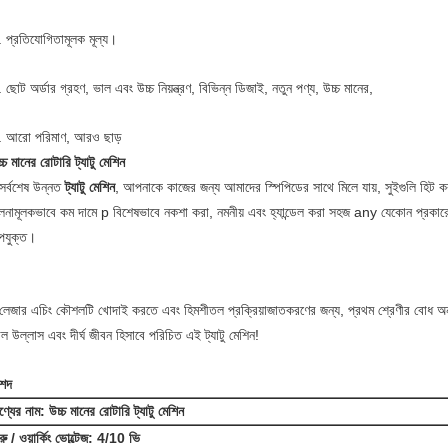
. প্রতিযোগিতামূলক মূল্য।
 ছোট অর্ডার গ্রহণ, ভাল এবং উচ্চ নিয়ন্ত্রণ, বিভিন্ন ডিজাই, নতুন পণ্য, উচ্চ মানের,
. আরো পরিমাণ, আরও ছাড়
্চ মানের রোটারি ট্যাটু মেশিন
সর্বশেষ উন্নত
ট্যাটু মেশিন
, আপনাকে কাজের জন্য আমাদের স্পিপিডের সাথে মিলে যায়, সুইগুলি হিট 
লনামূলকভাবে কম দামে p বিশেষভাবে নকশা করা, নমনীয় এবং হ্যান্ডেল করা সহজ any যেকোন প্রকারের ব
পযুক্ত।
 লেজার এচিং কৌশলটি খোদাই করতে এবং হিমশীতল প্রক্রিয়াজাতকরণের জন্য, প্রথম শ্রেণীর বোধ 
ল উল্লাস এবং দীর্ঘ জীবন হিসাবে পরিচিত এই ট্যাটু মেশিন!
িশদ
ণ্যের নাম:
উচ্চ মানের রোটারি ট্যাটু মেশিন
ুরু / ওয়ার্কিং ভোল্টেজ: 4/10 ভি