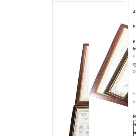
4
5.
6
উচ
* 
তু
উ
*
ভা
ব
প
শ