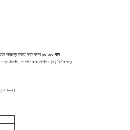
করতে সামঞ্জস্য করতে সক্ষম করুন before
যন্ত্র
্যবহারকারী, অপেশাদার বা পেশাদার ট্যাটু শিল্পীর জন্য
অনুভব করুন।