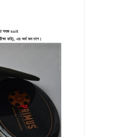
করা সহজ suit
রীক্ষা করি), এর অর্থ কম তাপ।