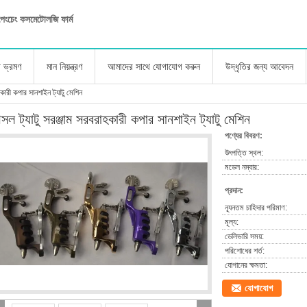
ু পেংচেং কসমেটোলজি ফার্ম
া ভ্রমণ
মান নিয়ন্ত্রণ
আমাদের সাথে যোগাযোগ করুন
উদ্ধৃতির জন্য আবেদন
কারী কপার সানশাইন ট্যাটু মেশিন
ল ট্যাটু সরঞ্জাম সরবরাহকারী কপার সানশাইন ট্যাটু মেশিন
পণ্যের বিবরণ:
উৎপত্তি স্থল:
মডেল নম্বার:
প্রদান:
ন্যূনতম চাহিদার পরিমাণ:
মূল্য:
ডেলিভারি সময়:
পরিশোধের শর্ত:
যোগানের ক্ষমতা:
যোগাযোগ