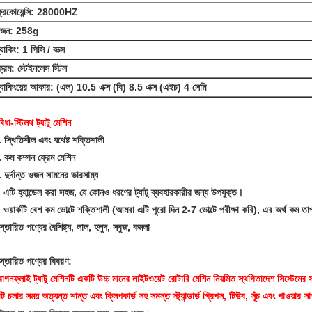
্রিকোয়েন্সি: 28000HZ
জন: 258g
্যাকিং: 1 পিসি / বাক্স
্রেম: স্টেইনলেস স্টিল
্যাকিংয়ের আকার: (এল) 10.5 এক্স (বি) 8.5 এক্স (এইচ) 4 সেমি
বিধা-স্টিলথ ট্যাটু মেশিন
 স্থিতিশীল এবং যথেষ্ট শক্তিশালী
. কম কম্পন ফ্রেম মেশিন
 দুর্দান্ত ওজন সামনের ভারসাম্য
 এটি হ্যান্ডেল করা সহজ, যে কোনও ধরণের ট্যাটু ব্যবহারকারীর জন্য উপযুক্ত।
 ওয়ার্কটি বেশ কম ভোল্টে শক্তিশালী (আমরা এটি পুরো দিন 2-7 ভোল্টে পরীক্ষা করি), এর অর্থ কম তা
স্তারিত পণ্যের বৈশিষ্ট্য, লাল, হলুদ, সবুজ, কমলা
স্তারিত পণ্যের বিবরণ:
রাগনফ্লাই ট্যাটু মেশিনটি একটি উচ্চ মানের লাইটওয়েট রোটারি মেশিন
নিয়মিত স্থগিতাদেশ সিস্টেমের 
ি চলার সময় অত্যন্ত শান্ত এবং ক্লিপকার্ড সহ সমস্ত স্ট্যান্ডার্ড গ্রিপস, টিউব, সূঁচ এবং পাওয়ার 