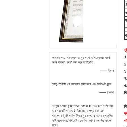
ফ
ও
প
ফ
প
সু
1.
আপনার মতো দায়বদ্ধ এবং খুব মনোহর বিক্রেতার সাথে
আমি সত্যিই একটি ভাল বছর কাটিয়েছি।
2
—— ইভান
3.
৪.
ট্যাটু মেশিনটি খুব ভালভাবে কাজ করে এবং কালিগুলি সুন্দর
৫.
বি
—— ফিলিপ
পণ্যের গুণমান খুবই ভালো, আমরা 10 বছরেরও বেশি সময়
বি
ধরে সহযোগিতা করেছি, উচ্চ মানের পণ্য এবং ভাল
ড্
পরিষেবা। ট্যাটু নাম্বিং ক্রিম খুব ভাল, আমাদের ক্লায়েন্টরা
এট
এটি পছন্দ করে, পিগমেন্ট। মেশিনও ভাল। সব উচ্চ মানের
সঙ্গে।