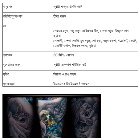
পণ্য নাম
স্থায়ী শাশ্বত উলকি কালি
পরিচিতিমুলক নাম
তীব্র করুন
রঙ
গোল্ডেন হলুদ, লেবু হলুদ, মারিওয়ের নীল, হালকা সবুজ, উজ্জ্বল লাল,
ক্যারো
গোলাপী, হালকা বেগুনি, চুন সবুজ, কো-কো, সত্য কালো, গাark় বেগুনি, 
হোয়াইট ওপাক, উজ্জ্বল কমলা, ফুচিয়া
প্যাকেজ
30 মিলি / বোতল
ব্যবহারের জন্য
স্থায়ী মেকআপ শারীরিক আর্ট
সুবিধা
নিরাপদ ও রঙে সহজ
স্থানান্তর
ইএমএস / ডিএইচএল / ফেডেক্স