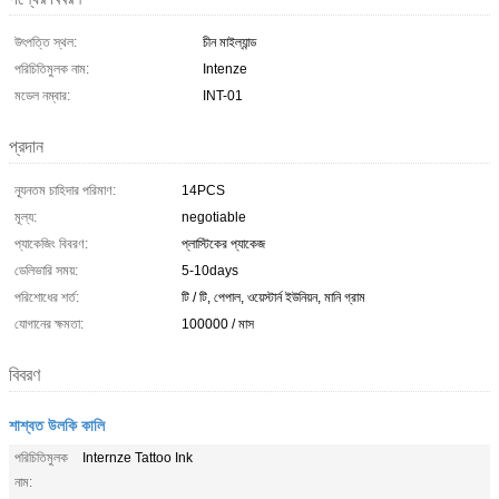
উৎপত্তি স্থল:
চীন মাইল্যান্ড
পরিচিতিমুলক নাম:
Intenze
মডেল নম্বার:
INT-01
প্রদান
ন্যূনতম চাহিদার পরিমাণ:
14PCS
মূল্য:
negotiable
প্যাকেজিং বিবরণ:
প্লাস্টিকের প্যাকেজ
ডেলিভারি সময়:
5-10days
পরিশোধের শর্ত:
টি / টি, পেপাল, ওয়েস্টার্ন ইউনিয়ন, মানি গ্রাম
যোগানের ক্ষমতা:
100000 / মাস
বিবরণ
শাশ্বত উলকি কালি
পরিচিতিমুলক
Internze Tattoo Ink
নাম: