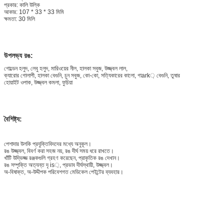
প্রকার: কালি উল্কি
আকার: 107 * 33 * 33 মিমি
ক্ষমতা: 30 মিলি
উপলভ্য রঙ:
গোল্ডেন হলুদ, লেবু হলুদ, মারিওয়ের নীল, হালকা সবুজ, উজ্জ্বল লাল,
ক্যারোর গোলাপী, হালকা বেগুনি, চুন সবুজ, কো-কো, সত্যিকারের কালো, গাark় বেগুনি, তুষার
হোয়াইট ওপাক, উজ্জ্বল কমলা, ফুচিয়া
বৈশিষ্ট্য:
পেশাদার উলকি প্রযুক্তিবিদদের মধ্যে অনুকূল।
রঙ উজ্জ্বল, বিবর্ণ করা সহজ নয়, রঙ দীর্ঘ সময় ধরে রাখতে।
খাঁটি উদ্ভিজ্জ রঞ্জকগুলি গ্রহণ করেছেন, প্রাকৃতিক রঙ দেখান।
রঙ সম্পৃক্তি অত্যন্ত দৃ is়, প্রভাব দীর্ঘস্থায়ী, উজ্জ্বল।
অ-বিষাক্ত, অ-উদ্দীপক পরিবেশগত মেডিকেল পেইন্টের ব্যবহার।