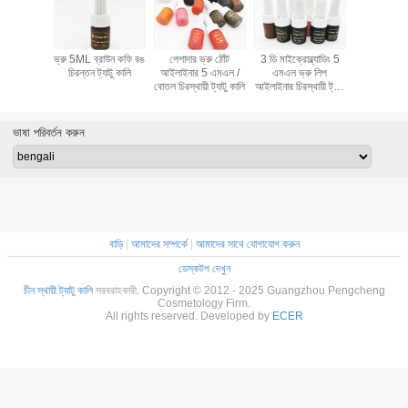
ন্য 5 এমএল
ভ্রু 5ML ব্রাউন কফি রঙ
পেশাদার ভ্রু ঠোঁট
3 ডি মাইক্রোব্ল্যাডিং 5
5 এমএম খাঁট
ল প্রাকৃতিক
চিরন্তন ট্যাটু কালি
আইলাইনার 5 এমএল /
এমএল ভ্রু লিপ
গোল্ডেন
ন ট্যাটু কালি
বোতল চিরস্থায়ী ট্যাটু কালি
আইলাইনার চিরস্থায়ী ট্যাটু
মাইক্রোব্লাডি
কালি
ট্যাটু ক
ভাষা পরিবর্তন করুন
বাড়ি
|
আমাদের সম্পর্কে
|
আমাদের সাথে যোগাযোগ করুন
ডেস্কটপ দেখুন
চীন স্থায়ী ট্যাটু কালি
সরবরাহকারী. Copyright © 2012 - 2025 Guangzhou Pengcheng
Cosmetology Firm.
All rights reserved. Developed by
ECER