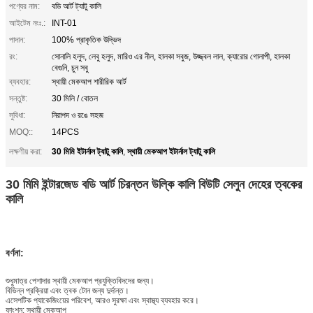
পণ্যের নাম:
বডি আর্ট ট্যাটু কালি
আইটেম নংঃ.:
INT-01
পাদান:
100% প্রাকৃতিক উদ্ভিদ
রং:
সোনালি হলুদ, লেবু হলুদ, মারিও এর নীল, হালকা সবুজ, উজ্জ্বল লাল, ক্যারোর গোলাপী, হালকা
বেগুনি, চুন সবু
ব্যবহার:
স্থায়ী মেকআপ শারীরিক আর্ট
সন্তুষ্ট:
30 মিলি / বোতল
সুবিধা:
নিরাপদ ও রঙে সহজ
MOQ::
14PCS
30 মিমি ইটার্নাল ট্যাটু কালি
স্থায়ী মেকআপ ইটার্নাল ট্যাটু কালি
লক্ষণীয় করা:
,
30 মিমি ইন্টারজেড বডি আর্ট চিরন্তন উল্কি কালি বিউটি সেলুন দেহের ত্বকের
কালি
বর্ণনা:
শুধুমাত্র পেশাদার স্থায়ী মেকআপ প্রযুক্তিবিদদের জন্য।
বিভিন্ন প্রক্রিয়া এবং ত্বক টোন জন্য দুর্দান্ত।
এসেপটিক প্যাকেজিংয়ের পরিবেশ, আরও সুরক্ষা এবং স্বাস্থ্য ব্যবহার করে।
ফাংশন: স্থায়ী মেকআপ