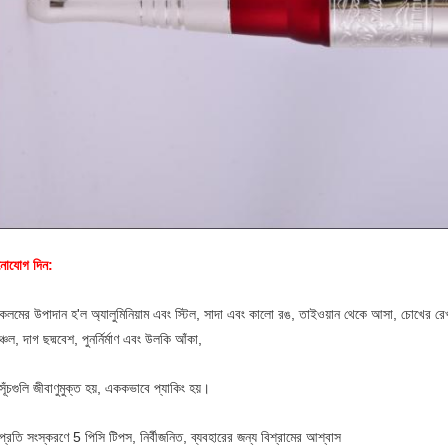
নোযোগ দিন:
কলমের উপাদান হ'ল অ্যালুমিনিয়াম এবং স্টিল, সাদা এবং কালো রঙ, তাইওয়ান থেকে আসা, চোখের রেখা
্চল, দাগ ছদ্মবেশ, পুনর্নির্মাণ এবং উলকি আঁকা,
সূঁচগুলি জীবাণুমুক্ত হয়, এককভাবে প্যাকিং হয়।
প্রতি সংস্করণে 5 পিসি টিপস, নির্বীজনিত, ব্যবহারের জন্য বিশ্রামের আশ্বাস