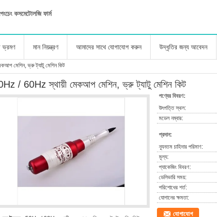
ু পেংচেং কসমেটোলজি ফার্ম
া ভ্রমণ
মান নিয়ন্ত্রণ
আমাদের সাথে যোগাযোগ করুন
উদ্ধৃতির জন্য আবেদন
আপ মেশিন, ভ্রু ট্যাটু মেশিন কিট
Hz / 60Hz স্থায়ী মেকআপ মেশিন, ভ্রু ট্যাটু মেশিন কিট
পণ্যের বিবরণ:
উৎপত্তি স্থল:
মডেল নম্বার:
প্রদান:
ন্যূনতম চাহিদার পরিমাণ:
মূল্য:
প্যাকেজিং বিবরণ:
ডেলিভারি সময়:
পরিশোধের শর্ত:
যোগানের ক্ষমতা:
যোগাযোগ