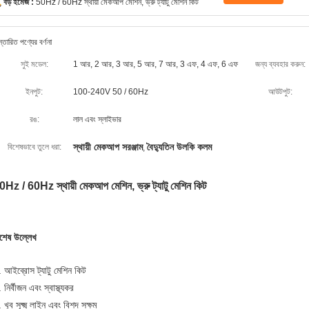
বড় ইমেজ :
50Hz / 60Hz স্থায়ী মেকআপ মেশিন, ভ্রু ট্যাটু মেশিন কিট
স্তারিত পণ্যের বর্ণনা
সুই মডেল:
1 আর, 2 আর, 3 আর, 5 আর, 7 আর, 3 এফ, 4 এফ, 6 এফ
জন্য ব্যবহার করুন:
ইনপুট:
100-240V 50 / 60Hz
আউটপুট:
রঙ:
লাল এবং স্লাইভার
স্থায়ী মেকআপ সরঞ্জাম
বৈদ্যুতিন উলকি কলম
বিশেষভাবে তুলে ধরা:
,
0Hz / 60Hz স্থায়ী মেকআপ মেশিন, ভ্রু ট্যাটু মেশিন কিট
িশেষ উল্লেখ
 আইব্রোস ট্যাটু মেশিন কিট
 নির্বীজন এবং স্বাস্থ্যকর
 খুব সূক্ষ্ম লাইন এবং বিশদ সক্ষম