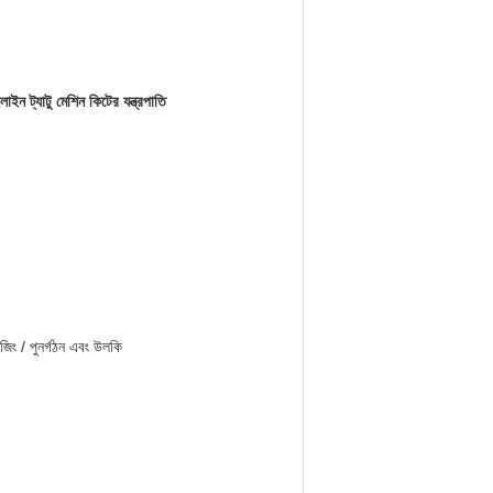
াইন ট্যাটু মেশিন কিটের যন্ত্রপাতি
জিং / পুনর্গঠন এবং উলকি