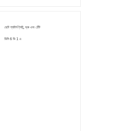
ছোট প্যাটার্ন ট্যাটু, ভ্রু এবং ঠোঁট
ডিসি 6 ভি 1 এ