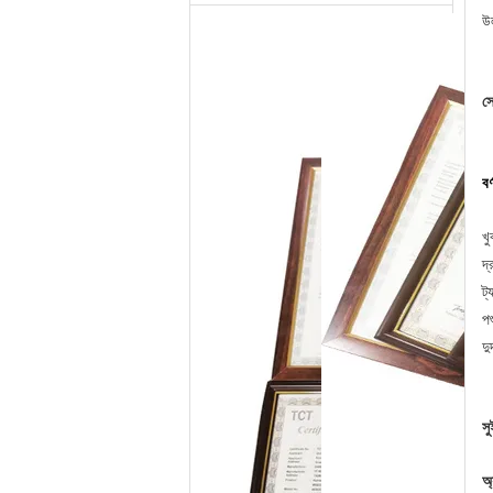
উ
সে
বর
খু
দ্
ট্
পশ
দু
স
অ্