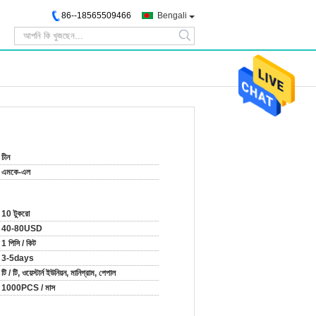
86--18565509466
Bengali
search
চীন
এমকে-এল
10 টুকরো
40-80USD
1 পিসি / কিট
3-5days
টি / টি, ওয়েস্টার্ন ইউনিয়ন, মানিগ্রাম, পেপাল
1000PCS / মাস