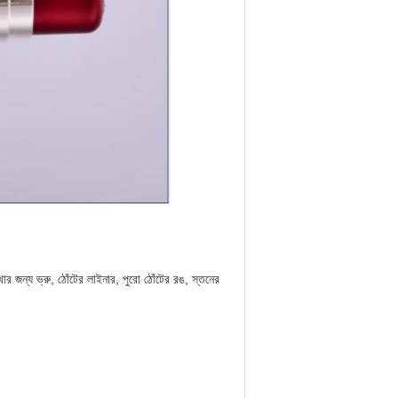
র জন্য ভ্রু, ঠোঁটের লাইনার, পুরো ঠোঁটের রঙ, স্তনের