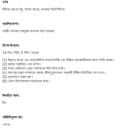
বর্ণনা
বিভিন্ন ধরণের সূঁচ, উন্নত মানের, চমৎকার স্থিতিশীলতা
অ্যাপ্লিকেশন:
স্থায়ী মেকআপ ম্যানুয়াল কলমের সাথে ব্যবহৃত
বিশেষ উল্লেখ:
14 পিন / পিসি, 5 পিসি / পত্রক
(1) উচ্চতর মানের এবং আন্তর্জাতিক কসমেটোলজি এবং চিকিত্সা প্রয়োজনীয়তার সাথে সম্মতি জানায়।
(2) দুর্দান্ত স্থায়িত্ব, কম কম্পন।
(3) ফলক মেডিকেল গ্রেড স্টেইনলেস স্টিল দিয়ে তৈরি।
(৪) গামা রায় দ্বারা শংসাপত্র প্রাপ্ত জীবাণুমুক্তকরণ সরকারী নির্বীজন নির্দেশিকা মেনে চলে।
(5) পৃথকভাবে প্যাক করা।
(6) কেবল ডিসপোজেবল ব্যবহারের জন্য।
উৎপত্তি স্থল:
চীন
পরিচিতিমুলক নাম:
পেংচেং