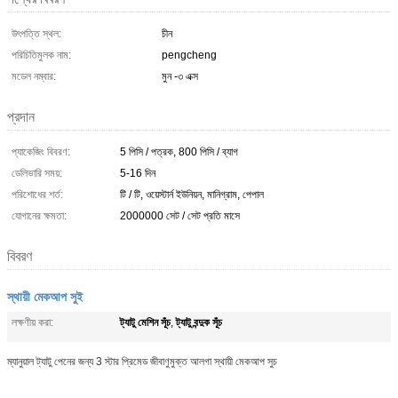
উৎপত্তি স্থল:
চীন
পরিচিতিমুলক নাম:
pengcheng
মডেল নম্বার:
মুন -৩ এক্স
প্রদান
প্যাকেজিং বিবরণ:
5 পিসি / পত্রক, 800 পিসি / ব্যাগ
ডেলিভারি সময়:
5-16 দিন
পরিশোধের শর্ত:
টি / টি, ওয়েস্টার্ন ইউনিয়ন, মানিগ্রাম, পেপাল
যোগানের ক্ষমতা:
2000000 সেট / সেট প্রতি মাসে
বিবরণ
স্থায়ী মেকআপ সুই
ট্যাটু মেশিন সূঁচ
ট্যাটু বন্দুক সূঁচ
লক্ষণীয় করা:
,
ম্যানুয়াল ট্যাটু পেনের জন্য 3 স্টার প্রিমেড জীবাণুমুক্ত আলগা স্থায়ী মেকআপ সুচ