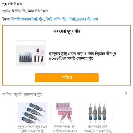
প্যাকেজিং বিবরণ:
প্যাকিং: 5 পিসি / শীট, 800 পিসি / ব্যাগ
নিষ্পত্তিযোগ্য ট্যাটু সূঁচ
ট্যাটু মেশিন সূঁচ
ট্যাটু বন্দুকের সূঁচ les
ট্যাগ:
,
,
এর সেরা মূল্য পান
ম্যানুয়াল ট্যাটু পেনের জন্য 3 স্টার প্রিমেড জীবাণুন
ooseিলে স্থায়ী মেকআপ সুই
চালিয়ে
স্থায়ী মেকআপ সুই
অধিক
েজযুক্ত ব্রো
বুদ্বুদ মোড়ানো সবুজ রঙের
বিভিন্ন আকার এবং
নতুন কার্তুজ সেমি
সবুজ রঙের স
থায়ী মেকআপ
স্থায়ী মেকআপের সূঁচ
কনফিগারেশনের একক
পারমানেন্ট মেকআপ ট্যাটু
স্টিলের সেমি প